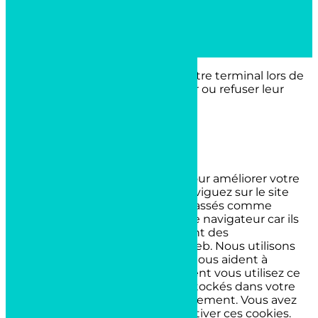
plan du site
-
mentions légales
-
politique de confidentialité
Site propulsé par
INOVA WEB
Ce site dépose des cookies sur votre terminal lors de
votre visite. Vous pouvez accepter ou refuser leur
dépôt.
J'accepte
Je refuse
En savoir plus
Fermer
Ce site Web utilise des cookies pour améliorer votre
expérience pendant que vous naviguez sur le site
Web. Parmi ceux-ci, les cookies classés comme
nécessaires sont stockés sur votre navigateur car ils
sont essentiels au fonctionnement des
fonctionnalités de base du site Web. Nous utilisons
également des cookies tiers qui nous aident à
analyser et à comprendre comment vous utilisez ce
site Web. Ces cookies ne seront stockés dans votre
navigateur qu'avec votre consentement. Vous avez
également la possibilité de désactiver ces cookies.