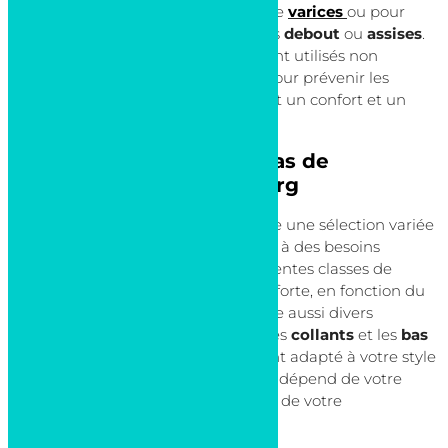
souffrant d’
insuffisance veineuse
, de
varices
ou pour
celles qui passent de longues heures
debout
ou
assises
.
Les bas de contention sont largement utilisés non
seulement pour traiter, mais aussi pour prévenir les
complications veineuses, en assurant un confort et un
soutien tout au long de la journée.
Les différents types de bas de
contention au Luxembourg
La Pharmacie de Bonnevoie propose une sélection variée
de bas de contention pour répondre à des besoins
spécifiques. Ils se déclinent en différentes classes de
compression, allant de légère à très forte, en fonction du
niveau de soutien nécessaire. Il existe aussi divers
modèles, tels que les
chaussettes
, les
collants
et les
bas
cuisse
, chacun offrant un ajustement adapté à votre style
de vie. Le type de bas de contention dépend de votre
condition médicale
et des
conseils
de votre
professionnel de santé.