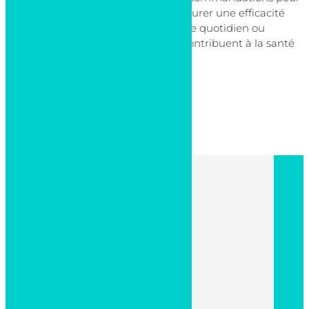
l’enfilage et le port des bas afin d’assurer une efficacité
maximale. Que ce soit pour un usage quotidien ou
occasionnel, les bas de contention contribuent à la santé
de vos jambes.
Retour aux articles
Nous appeler
Voir le numéro