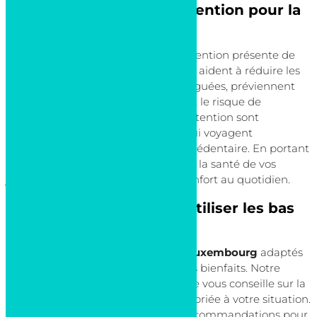
Bienfaits des bas de contention pour la
santé
L’utilisation régulière de bas de contention présente de
nombreux bienfaits pour la santé. Ils aident à réduire les
sensations de jambes lourdes et fatiguées, préviennent
l’apparition de varices et minimisent le risque de
thrombose veineuse. Les bas de contention sont
particulièrement utiles pour ceux qui voyagent
fréquemment ou qui ont un travail sédentaire. En portant
ces bas, vous soutenez efficacement la santé de vos
jambes, tout en améliorant votre confort au quotidien.
Conseils pour choisir et utiliser les bas
de contention
Le choix de
bas de contention au Luxembourg
adaptés
est essentiel pour bénéficier de leurs bienfaits. Notre
équipe à la Pharmacie de Bonnevoie vous conseille sur la
classe de compression la plus appropriée à votre situation.
Il est important de bien suivre les recommandations pour