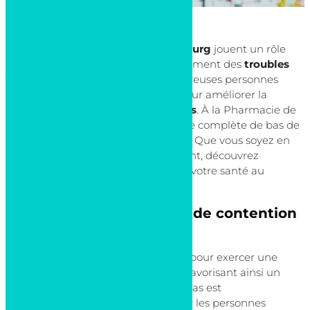
Les
bas de contention au Luxembourg
jouent un rôle
crucial dans la prévention et le traitement des
troubles
veineux
. Au Luxembourg, de nombreuses personnes
utilisent ces dispositifs
médicaux
pour améliorer la
circulation sanguine dans les
jambes
. À la Pharmacie de
Bonnevoie, nous offrons une gamme complète de bas de
contention adaptés à divers besoins. Que vous soyez en
quête de prévention ou de traitement, découvrez
comment ces
bas
peuvent soutenir votre santé au
quotidien.
Pourquoi utiliser des bas de contention
au Luxembourg ?
Les
bas de contention
sont conçus pour exercer une
pression dégressive sur les jambes, favorisant ainsi un
retour veineux efficace. Ce type de bas est
particulièrement recommandé pour les personnes