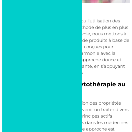
La
phytothérapie au Luxembourg
, ou l’utilisation des
plantes
pour se soigner, est une méthode de plus en plus
populaire. À la Pharmacie de Bonnevoie, nous mettons à
disposition une sélection rigoureuse de produits à base de
plantes. Ces solutions naturelles sont conçues pour
soutenir votre bien-être global, en harmonie avec la
nature. La
phytothérapie
offre une approche douce et
efficace pour maintenir une bonne santé, en s’appuyant
sur les vertus ancestrales des plantes.
Les fondements de la phytothérapie au
Luxembourg
La phytothérapie repose sur l’utilisation des propriétés
thérapeutiques des plantes pour prévenir ou traiter divers
maux. Chaque plante contient des principes actifs
spécifiques, utilisés depuis des siècles dans les médecines
traditionnelles. Au Luxembourg, cette approche est