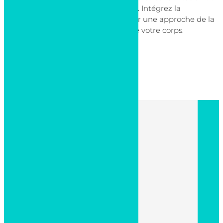
ces trésors naturels pour votre santé. Intégrez la
phytothérapie à votre quotidien pour une approche de la
santé plus douce et respectueuse de votre corps.
Retour aux articles
Nous appeler
Voir le numéro