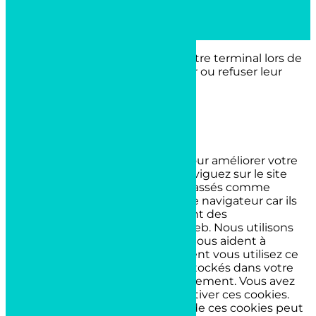
politique de confidentialité
Site propulsé par
INOVA WEB
Ce site dépose des cookies sur votre terminal lors de
votre visite. Vous pouvez accepter ou refuser leur
dépôt.
J'accepte
Je refuse
En savoir plus
Fermer
Ce site Web utilise des cookies pour améliorer votre
expérience pendant que vous naviguez sur le site
Web. Parmi ceux-ci, les cookies classés comme
nécessaires sont stockés sur votre navigateur car ils
sont essentiels au fonctionnement des
fonctionnalités de base du site Web. Nous utilisons
également des cookies tiers qui nous aident à
analyser et à comprendre comment vous utilisez ce
site Web. Ces cookies ne seront stockés dans votre
navigateur qu'avec votre consentement. Vous avez
également la possibilité de désactiver ces cookies.
Mais la désactivation de certains de ces cookies peut