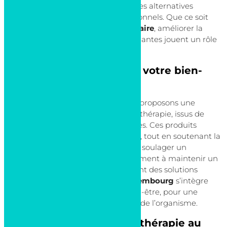
appréciée pour sa capacité à offrir des alternatives
naturelles aux traitements conventionnels. Que ce soit
pour renforcer le
système immunitaire
, améliorer la
digestion
, ou apaiser le
stress
, les plantes jouent un rôle
clé dans le maintien de la santé.
Les plantes au service de votre bien-
être
À la Pharmacie de Bonnevoie, nous proposons une
gamme variée de produits de phytothérapie, issus de
plantes soigneusement sélectionnées. Ces produits
répondent à des besoins spécifiques, tout en soutenant la
santé
globale. Que vous cherchiez à soulager un
problème de santé précis ou simplement à maintenir un
équilibre quotidien, les plantes offrent des solutions
adaptées. La
phytothérapie au Luxembourg
s’intègre
facilement dans une routine de bien-être, pour une
approche naturelle et respectueuse de l’organisme.
Pourquoi choisir la Phytothérapie au