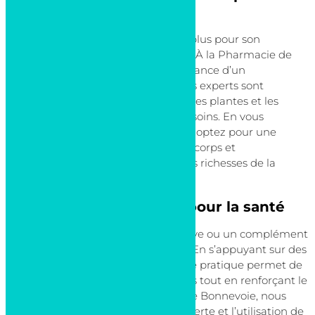
Luxembourg ?
La phytothérapie séduit de plus en plus pour son
approche naturelle et
non invasive
. À la Pharmacie de
Bonnevoie, nous croyons en l’importance d’un
accompagnement personnalisé. Nos experts sont
disponibles pour vous conseiller sur les plantes et les
produits les mieux adaptés à vos besoins. En vous
tournant vers la phytothérapie, vous optez pour une
méthode de soin qui respecte votre corps et
l’environnement, en puisant dans les richesses de la
nature.
Les solutions naturelles pour la santé
La phytothérapie offre une alternative ou un complément
efficace aux traitements classiques. En s’appuyant sur des
plantes aux bienfaits reconnus, cette pratique permet de
traiter une large gamme de troubles tout en renforçant le
bien-être général. À la Pharmacie de Bonnevoie, nous
vous accompagnons dans la découverte et l’utilisation de